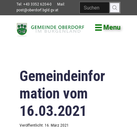
Tel:
+43 3352 6204-0
Mail:
post@oberdorf.bgld.gv.at
Menu
Willkommen
Aktuelles
Termine und
Veranstaltungen
Gemeindeinfor
Gemeindeamt
mation vom
Gemeinderat
16.03.2021
Bildung
Vereine
Veröffentlicht: 16. März 2021