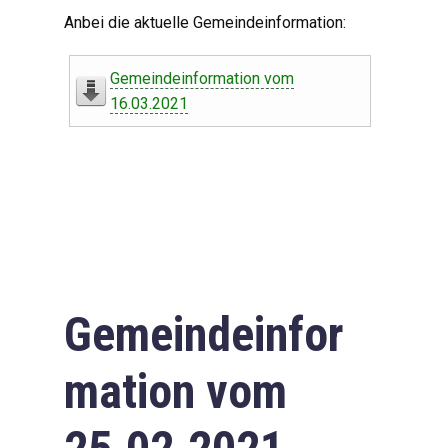
Digitaler Amtshelfer
Anbei die aktuelle Gemeindeinformation:
Offener Haushalt
Gemeindeinformation vom
Leben in Oberdorf
16.03.2021
Bildergalerie
Geschichte
Freizeit
Wirtschaft
Gemeindeinfor
Downloads
mation vom
Impressum
Datenschutzerklärung