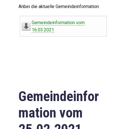
Digitaler Amtshelfer
Anbei die aktuelle Gemeindeinformation:
Offener Haushalt
Gemeindeinformation vom
Leben in Oberdorf
16.03.2021
Bildergalerie
Geschichte
Freizeit
Wirtschaft
Gemeindeinfor
Downloads
mation vom
Impressum
Datenschutzerklärung