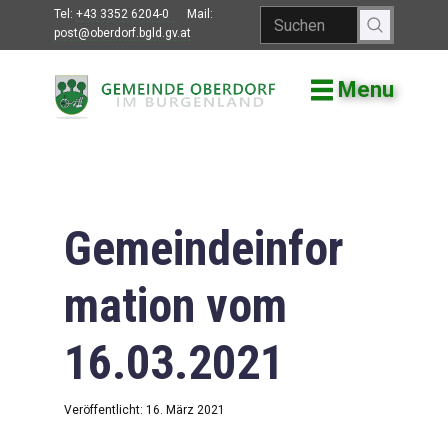
Tel:
+43 3352 6204-0
Mail:
post@oberdorf.bgld.gv.at
Menu
Willkommen
Aktuelles
Termine und
Veranstaltungen
Gemeindeinfor
Gemeindeamt
mation vom
Gemeinderat
16.03.2021
Bildung
Vereine
Veröffentlicht: 16. März 2021