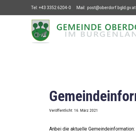
Tel:
+43 3352 6204-0
Mail:
post@oberdorf.bgld.gv.at
Willkommen
Aktuelles
Termine und
Veranstaltungen
Gemeindeamt
Gemeindeinfor
Gemeinderat
Bildung
Veröffentlicht: 16. März 2021
Vereine
Anbei die aktuelle Gemeindeinformation: