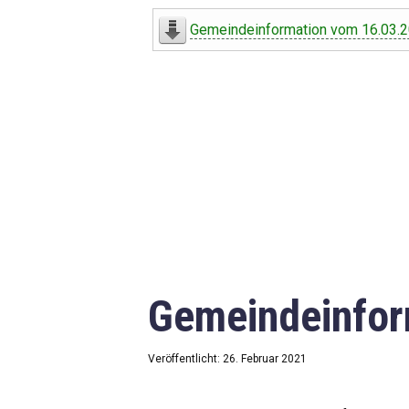
Digitaler Amtshelfer
Gemeindeinformation vom 16.03.
Offener Haushalt
Leben in Oberdorf
Bildergalerie
Geschichte
Freizeit
Wirtschaft
Gemeindeinfor
Downloads
Impressum
Veröffentlicht: 26. Februar 2021
Datenschutzerklärung