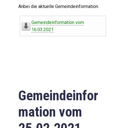
Digitaler Amtshelfer
Anbei die aktuelle Gemeindeinformation:
Offener Haushalt
Gemeindeinformation vom
Leben in Oberdorf
16.03.2021
Bildergalerie
Geschichte
Freizeit
Wirtschaft
Gemeindeinfor
Downloads
mation vom
Impressum
Datenschutzerklärung