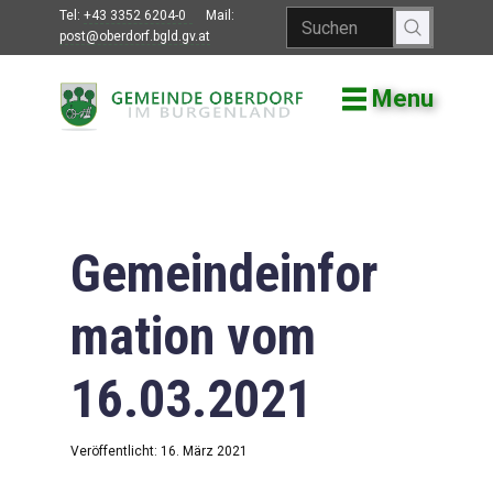
Tel:
+43 3352 6204-0
Mail:
post@oberdorf.bgld.gv.at
Menu
Willkommen
Aktuelles
Termine und
Veranstaltungen
Gemeindeinfor
Gemeindeamt
mation vom
Gemeinderat
16.03.2021
Bildung
Vereine
Veröffentlicht: 16. März 2021