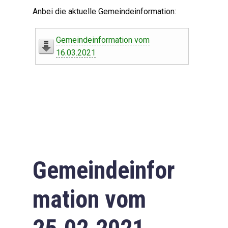
Digitaler Amtshelfer
Anbei die aktuelle Gemeindeinformation:
Offener Haushalt
Gemeindeinformation vom
Leben in Oberdorf
16.03.2021
Bildergalerie
Geschichte
Freizeit
Wirtschaft
Gemeindeinfor
Downloads
mation vom
Impressum
Datenschutzerklärung