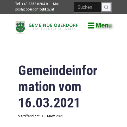
Tel:
+43 3352 6204-0
Mail:
post@oberdorf.bgld.gv.at
Menu
Willkommen
Aktuelles
Termine und
Veranstaltungen
Gemeindeinfor
Gemeindeamt
mation vom
Gemeinderat
16.03.2021
Bildung
Vereine
Veröffentlicht: 16. März 2021