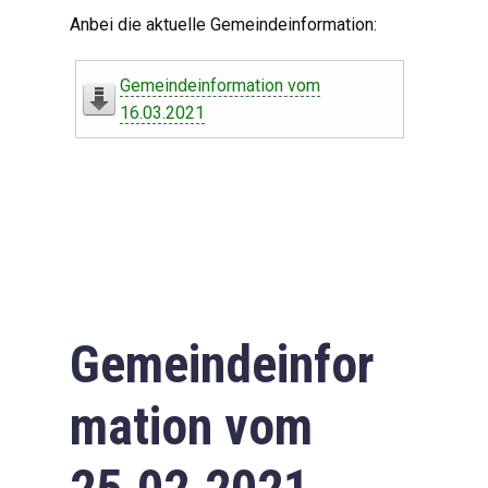
Digitaler Amtshelfer
Anbei die aktuelle Gemeindeinformation:
Offener Haushalt
Gemeindeinformation vom
Leben in Oberdorf
16.03.2021
Bildergalerie
Geschichte
Freizeit
Wirtschaft
Gemeindeinfor
Downloads
mation vom
Impressum
Datenschutzerklärung