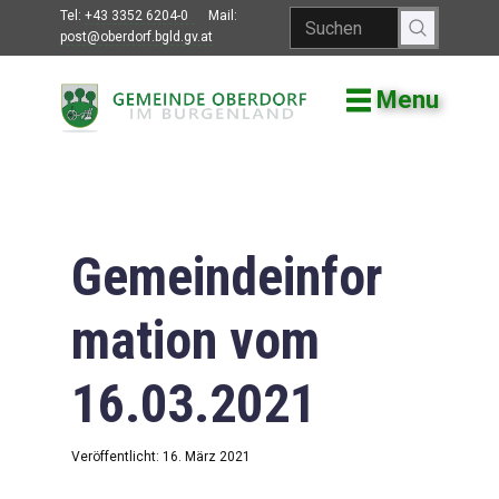
Tel:
+43 3352 6204-0
Mail:
post@oberdorf.bgld.gv.at
Menu
Willkommen
Aktuelles
Termine und
Veranstaltungen
Gemeindeinfor
Gemeindeamt
mation vom
Gemeinderat
16.03.2021
Bildung
Vereine
Veröffentlicht: 16. März 2021