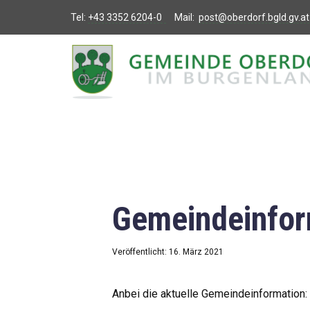
Tel:
+43 3352 6204-0
Mail:
post@oberdorf.bgld.gv.at
Willkommen
Aktuelles
Termine und
Veranstaltungen
Gemeindeamt
Gemeindeinfor
Gemeinderat
Bildung
Veröffentlicht: 16. März 2021
Vereine
Anbei die aktuelle Gemeindeinformation: