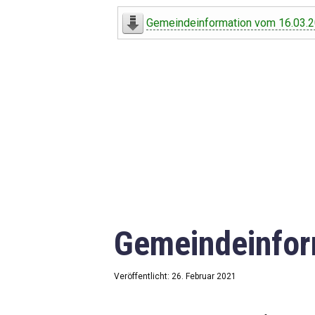
Digitaler Amtshelfer
Gemeindeinformation vom 16.03.
Offener Haushalt
Leben in Oberdorf
Bildergalerie
Geschichte
Freizeit
Wirtschaft
Gemeindeinfor
Downloads
Impressum
Veröffentlicht: 26. Februar 2021
Datenschutzerklärung