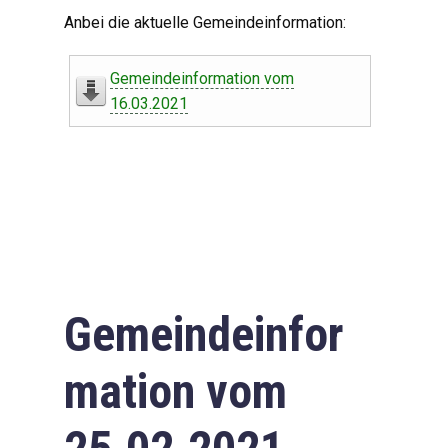
Digitaler Amtshelfer
Anbei die aktuelle Gemeindeinformation:
Offener Haushalt
Gemeindeinformation vom
Leben in Oberdorf
16.03.2021
Bildergalerie
Geschichte
Freizeit
Wirtschaft
Gemeindeinfor
Downloads
mation vom
Impressum
Datenschutzerklärung