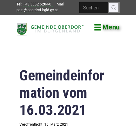
Tel:
+43 3352 6204-0
Mail:
post@oberdorf.bgld.gv.at
Menu
Willkommen
Aktuelles
Termine und
Veranstaltungen
Gemeindeinfor
Gemeindeamt
mation vom
Gemeinderat
16.03.2021
Bildung
Vereine
Veröffentlicht: 16. März 2021