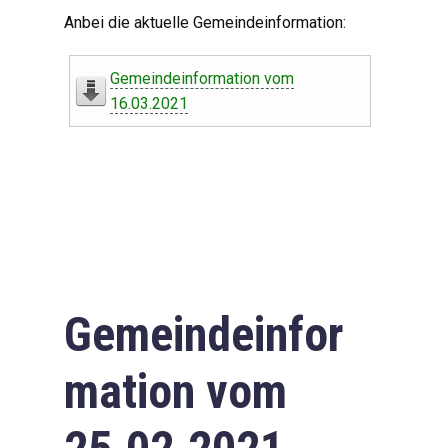
Digitaler Amtshelfer
Anbei die aktuelle Gemeindeinformation:
Offener Haushalt
Gemeindeinformation vom
Leben in Oberdorf
16.03.2021
Bildergalerie
Geschichte
Freizeit
Wirtschaft
Gemeindeinfor
Downloads
mation vom
Impressum
Datenschutzerklärung