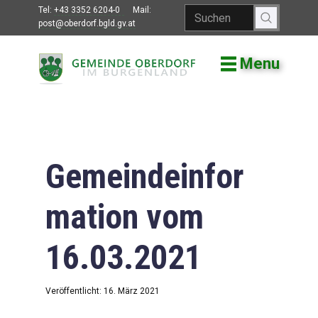
Tel:
+43 3352 6204-0
Mail:
post@oberdorf.bgld.gv.at
Menu
Willkommen
Aktuelles
Termine und
Veranstaltungen
Gemeindeinfor
Gemeindeamt
mation vom
Gemeinderat
16.03.2021
Bildung
Vereine
Veröffentlicht: 16. März 2021