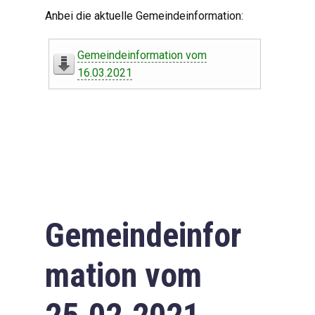
Digitaler Amtshelfer
Anbei die aktuelle Gemeindeinformation:
Offener Haushalt
Gemeindeinformation vom
Leben in Oberdorf
16.03.2021
Bildergalerie
Geschichte
Freizeit
Wirtschaft
Gemeindeinfor
Downloads
mation vom
Impressum
Datenschutzerklärung