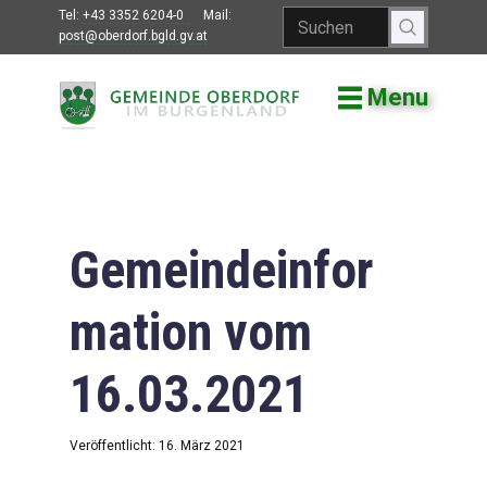
Tel:
+43 3352 6204-0
Mail:
post@oberdorf.bgld.gv.at
Menu
Willkommen
Aktuelles
Termine und
Veranstaltungen
Gemeindeinfor
Gemeindeamt
mation vom
Gemeinderat
16.03.2021
Bildung
Vereine
Veröffentlicht: 16. März 2021