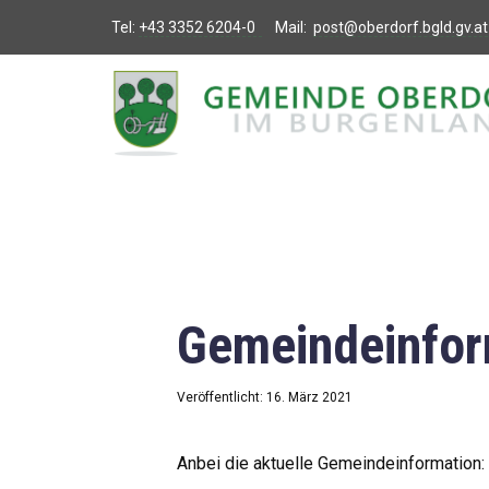
Tel:
+43 3352 6204-0
Mail:
post@oberdorf.bgld.gv.at
Willkommen
Aktuelles
Termine und
Veranstaltungen
Gemeindeamt
Gemeindeinfor
Gemeinderat
Bildung
Veröffentlicht: 16. März 2021
Vereine
Anbei die aktuelle Gemeindeinformation: