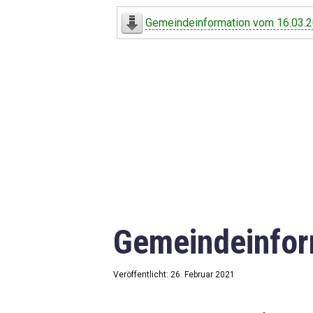
Digitaler Amtshelfer
Gemeindeinformation vom 16.03.
Offener Haushalt
Leben in Oberdorf
Bildergalerie
Geschichte
Freizeit
Wirtschaft
Gemeindeinfor
Downloads
Impressum
Veröffentlicht: 26. Februar 2021
Datenschutzerklärung