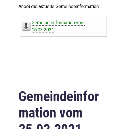
Digitaler Amtshelfer
Anbei die aktuelle Gemeindeinformation:
Offener Haushalt
Gemeindeinformation vom
Leben in Oberdorf
16.03.2021
Bildergalerie
Geschichte
Freizeit
Wirtschaft
Gemeindeinfor
Downloads
mation vom
Impressum
Datenschutzerklärung