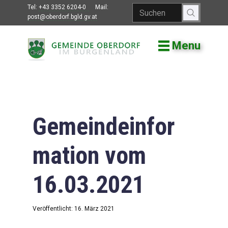
Tel:
+43 3352 6204-0
Mail:
post@oberdorf.bgld.gv.at
Menu
Willkommen
Aktuelles
Termine und
Veranstaltungen
Gemeindeinfor
Gemeindeamt
mation vom
Gemeinderat
16.03.2021
Bildung
Vereine
Veröffentlicht: 16. März 2021