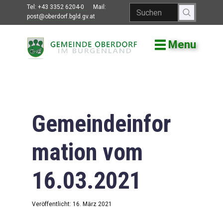
Tel:
+43 3352 6204-0
Mail:
post@oberdorf.bgld.gv.at
Menu
Willkommen
Aktuelles
Termine und
Veranstaltungen
Gemeindeinfor
Gemeindeamt
mation vom
Gemeinderat
16.03.2021
Bildung
Vereine
Veröffentlicht: 16. März 2021