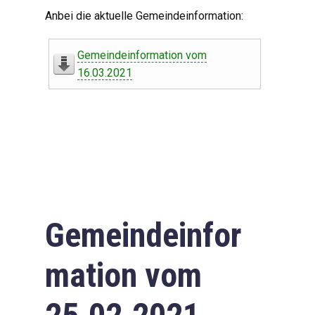
Digitaler Amtshelfer
Anbei die aktuelle Gemeindeinformation:
Offener Haushalt
Gemeindeinformation vom
Leben in Oberdorf
16.03.2021
Bildergalerie
Geschichte
Freizeit
Wirtschaft
Gemeindeinfor
Downloads
mation vom
Impressum
Datenschutzerklärung