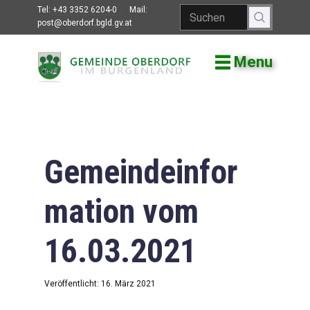
Tel:
+43 3352 6204-0
Mail:
post@oberdorf.bgld.gv.at
Menu
Willkommen
Aktuelles
Termine und
Veranstaltungen
Gemeindeinfor
Gemeindeamt
mation vom
Gemeinderat
16.03.2021
Bildung
Vereine
Veröffentlicht: 16. März 2021