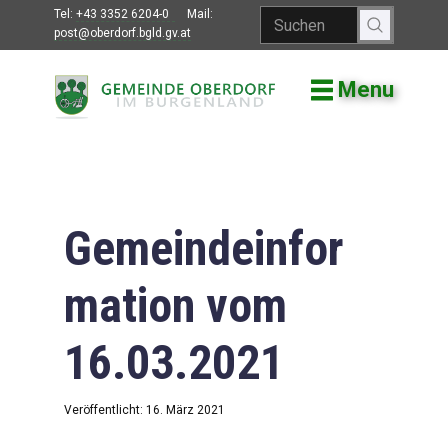
Tel:
+43 3352 6204-0
Mail:
post@oberdorf.bgld.gv.at
Menu
Willkommen
Aktuelles
Termine und
Veranstaltungen
Gemeindeinfor
Gemeindeamt
mation vom
Gemeinderat
16.03.2021
Bildung
Vereine
Veröffentlicht: 16. März 2021