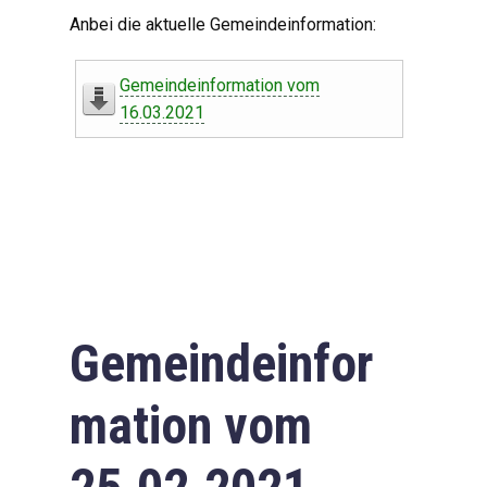
Digitaler Amtshelfer
Anbei die aktuelle Gemeindeinformation:
Offener Haushalt
Gemeindeinformation vom
Leben in Oberdorf
16.03.2021
Bildergalerie
Geschichte
Freizeit
Wirtschaft
Gemeindeinfor
Downloads
mation vom
Impressum
Datenschutzerklärung