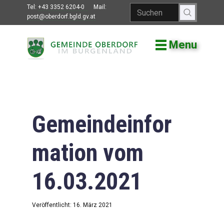
Tel:
+43 3352 6204-0
Mail:
post@oberdorf.bgld.gv.at
Menu
Willkommen
Aktuelles
Termine und
Veranstaltungen
Gemeindeinfor
Gemeindeamt
mation vom
Gemeinderat
16.03.2021
Bildung
Vereine
Veröffentlicht: 16. März 2021