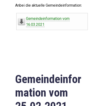
Digitaler Amtshelfer
Anbei die aktuelle Gemeindeinformation:
Offener Haushalt
Gemeindeinformation vom
Leben in Oberdorf
16.03.2021
Bildergalerie
Geschichte
Freizeit
Wirtschaft
Gemeindeinfor
Downloads
mation vom
Impressum
Datenschutzerklärung