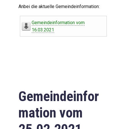
Digitaler Amtshelfer
Anbei die aktuelle Gemeindeinformation:
Offener Haushalt
Gemeindeinformation vom
Leben in Oberdorf
16.03.2021
Bildergalerie
Geschichte
Freizeit
Wirtschaft
Gemeindeinfor
Downloads
mation vom
Impressum
Datenschutzerklärung