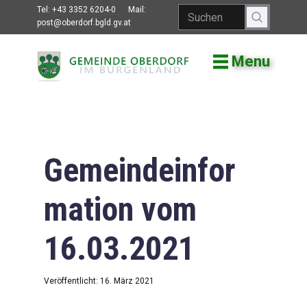
Tel:
+43 3352 6204-0
Mail:
post@oberdorf.bgld.gv.at
Menu
Willkommen
Aktuelles
Termine und
Veranstaltungen
Gemeindeinfor
Gemeindeamt
mation vom
Gemeinderat
16.03.2021
Bildung
Vereine
Veröffentlicht: 16. März 2021