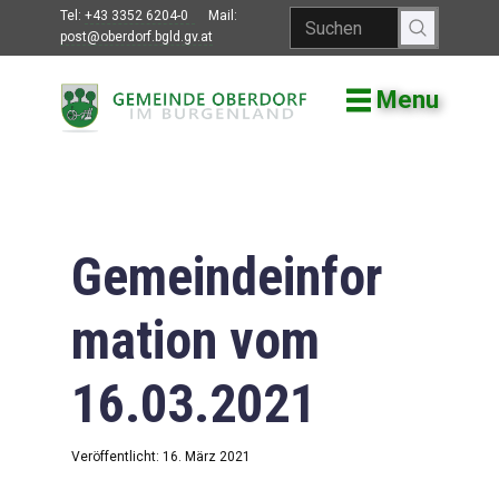
Tel:
+43 3352 6204-0
Mail:
post@oberdorf.bgld.gv.at
Menu
Willkommen
Aktuelles
Termine und
Veranstaltungen
Gemeindeinfor
Gemeindeamt
mation vom
Gemeinderat
16.03.2021
Bildung
Vereine
Veröffentlicht: 16. März 2021