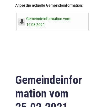
Digitaler Amtshelfer
Anbei die aktuelle Gemeindeinformation:
Offener Haushalt
Gemeindeinformation vom
Leben in Oberdorf
16.03.2021
Bildergalerie
Geschichte
Freizeit
Wirtschaft
Gemeindeinfor
Downloads
mation vom
Impressum
Datenschutzerklärung