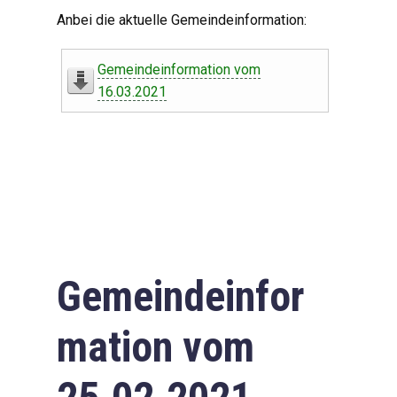
Digitaler Amtshelfer
Anbei die aktuelle Gemeindeinformation:
Offener Haushalt
Gemeindeinformation vom
Leben in Oberdorf
16.03.2021
Bildergalerie
Geschichte
Freizeit
Wirtschaft
Gemeindeinfor
Downloads
mation vom
Impressum
Datenschutzerklärung