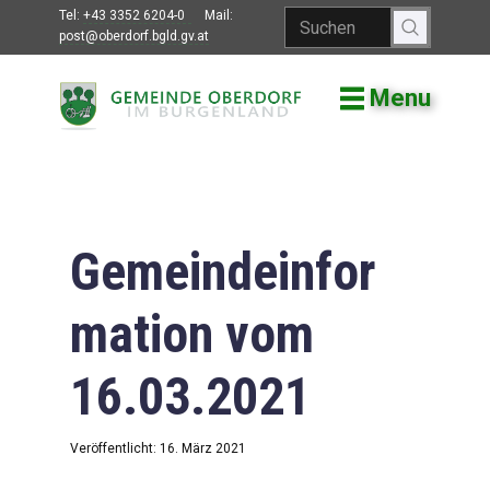
Tel:
+43 3352 6204-0
Mail:
post@oberdorf.bgld.gv.at
Menu
Willkommen
Aktuelles
Termine und
Veranstaltungen
Gemeindeinfor
Gemeindeamt
mation vom
Gemeinderat
16.03.2021
Bildung
Vereine
Veröffentlicht: 16. März 2021