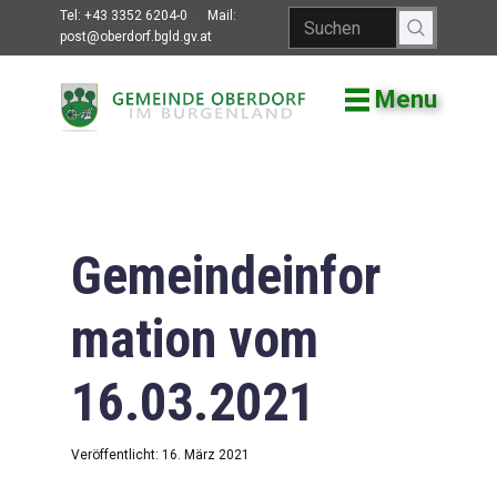
Tel:
+43 3352 6204-0
Mail:
post@oberdorf.bgld.gv.at
Menu
Willkommen
Aktuelles
Termine und
Veranstaltungen
Gemeindeinfor
Gemeindeamt
mation vom
Gemeinderat
16.03.2021
Bildung
Vereine
Veröffentlicht: 16. März 2021