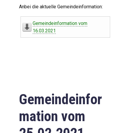
Digitaler Amtshelfer
Anbei die aktuelle Gemeindeinformation:
Offener Haushalt
Gemeindeinformation vom
Leben in Oberdorf
16.03.2021
Bildergalerie
Geschichte
Freizeit
Wirtschaft
Gemeindeinfor
Downloads
mation vom
Impressum
Datenschutzerklärung