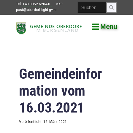
Tel:
+43 3352 6204-0
Mail:
post@oberdorf.bgld.gv.at
Menu
Willkommen
Aktuelles
Termine und
Veranstaltungen
Gemeindeinfor
Gemeindeamt
mation vom
Gemeinderat
16.03.2021
Bildung
Vereine
Veröffentlicht: 16. März 2021