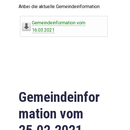
Digitaler Amtshelfer
Anbei die aktuelle Gemeindeinformation:
Offener Haushalt
Gemeindeinformation vom
Leben in Oberdorf
16.03.2021
Bildergalerie
Geschichte
Freizeit
Wirtschaft
Gemeindeinfor
Downloads
mation vom
Impressum
Datenschutzerklärung