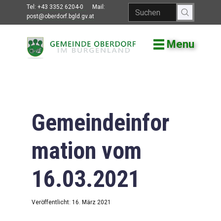
Tel:
+43 3352 6204-0
Mail:
post@oberdorf.bgld.gv.at
Menu
Willkommen
Aktuelles
Termine und
Veranstaltungen
Gemeindeinfor
Gemeindeamt
mation vom
Gemeinderat
16.03.2021
Bildung
Vereine
Veröffentlicht: 16. März 2021