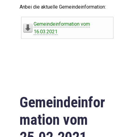
Digitaler Amtshelfer
Anbei die aktuelle Gemeindeinformation:
Offener Haushalt
Gemeindeinformation vom
Leben in Oberdorf
16.03.2021
Bildergalerie
Geschichte
Freizeit
Wirtschaft
Gemeindeinfor
Downloads
mation vom
Impressum
Datenschutzerklärung