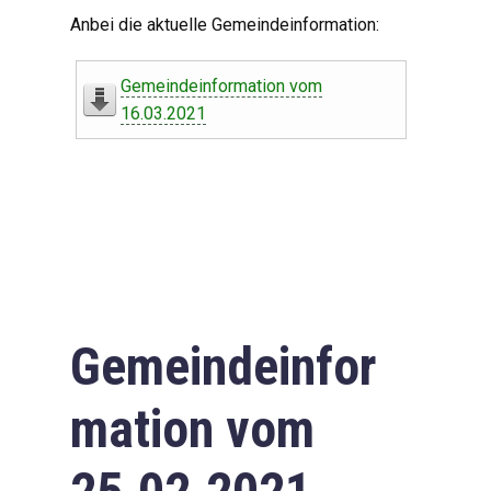
Digitaler Amtshelfer
Anbei die aktuelle Gemeindeinformation:
Offener Haushalt
Gemeindeinformation vom
Leben in Oberdorf
16.03.2021
Bildergalerie
Geschichte
Freizeit
Wirtschaft
Gemeindeinfor
Downloads
mation vom
Impressum
Datenschutzerklärung