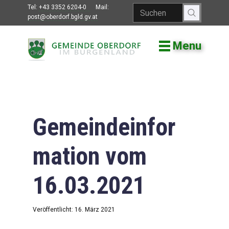
Tel:
+43 3352 6204-0
Mail:
post@oberdorf.bgld.gv.at
Menu
Willkommen
Aktuelles
Termine und
Veranstaltungen
Gemeindeinfor
Gemeindeamt
mation vom
Gemeinderat
16.03.2021
Bildung
Vereine
Veröffentlicht: 16. März 2021