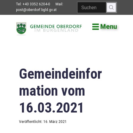
Tel:
+43 3352 6204-0
Mail:
post@oberdorf.bgld.gv.at
Menu
Willkommen
Aktuelles
Termine und
Veranstaltungen
Gemeindeinfor
Gemeindeamt
mation vom
Gemeinderat
16.03.2021
Bildung
Vereine
Veröffentlicht: 16. März 2021