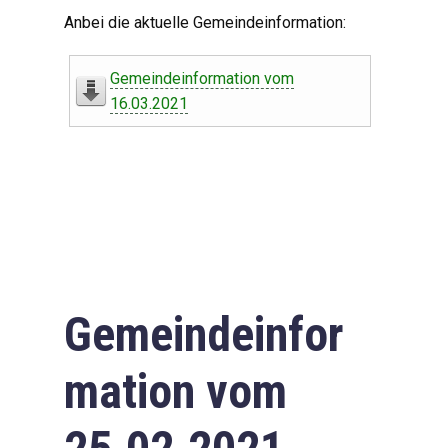
Digitaler Amtshelfer
Anbei die aktuelle Gemeindeinformation:
Offener Haushalt
Gemeindeinformation vom
Leben in Oberdorf
16.03.2021
Bildergalerie
Geschichte
Freizeit
Wirtschaft
Gemeindeinfor
Downloads
mation vom
Impressum
Datenschutzerklärung