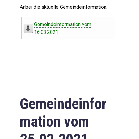
Digitaler Amtshelfer
Anbei die aktuelle Gemeindeinformation:
Offener Haushalt
Gemeindeinformation vom
Leben in Oberdorf
16.03.2021
Bildergalerie
Geschichte
Freizeit
Wirtschaft
Gemeindeinfor
Downloads
mation vom
Impressum
Datenschutzerklärung