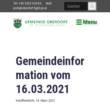
Tel:
+43 3352 6204-0
Mail:
post@oberdorf.bgld.gv.at
Menu
Willkommen
Aktuelles
Termine und
Veranstaltungen
Gemeindeinfor
Gemeindeamt
mation vom
Gemeinderat
16.03.2021
Bildung
Vereine
Veröffentlicht: 16. März 2021