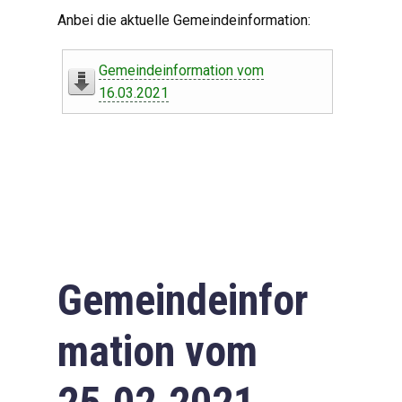
Digitaler Amtshelfer
Anbei die aktuelle Gemeindeinformation:
Offener Haushalt
Gemeindeinformation vom
Leben in Oberdorf
16.03.2021
Bildergalerie
Geschichte
Freizeit
Wirtschaft
Gemeindeinfor
Downloads
mation vom
Impressum
Datenschutzerklärung