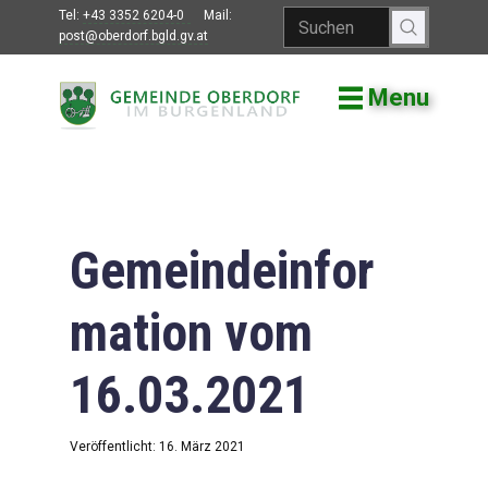
Tel:
+43 3352 6204-0
Mail:
post@oberdorf.bgld.gv.at
Menu
Willkommen
Aktuelles
Termine und
Veranstaltungen
Gemeindeinfor
Gemeindeamt
mation vom
Gemeinderat
16.03.2021
Bildung
Vereine
Veröffentlicht: 16. März 2021