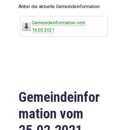
Digitaler Amtshelfer
Anbei die aktuelle Gemeindeinformation:
Offener Haushalt
Gemeindeinformation vom
Leben in Oberdorf
16.03.2021
Bildergalerie
Geschichte
Freizeit
Wirtschaft
Gemeindeinfor
Downloads
mation vom
Impressum
Datenschutzerklärung