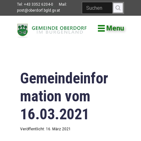
Tel:
+43 3352 6204-0
Mail:
post@oberdorf.bgld.gv.at
Menu
Willkommen
Aktuelles
Termine und
Veranstaltungen
Gemeindeinfor
Gemeindeamt
mation vom
Gemeinderat
16.03.2021
Bildung
Vereine
Veröffentlicht: 16. März 2021