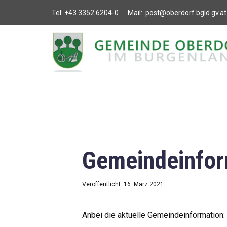
Tel:
+43 3352 6204-0
Mail:
post@oberdorf.bgld.gv.at
Willkommen
Aktuelles
Termine und
Veranstaltungen
Gemeindeamt
Gemeindeinfor
Gemeinderat
Bildung
Veröffentlicht: 16. März 2021
Vereine
Anbei die aktuelle Gemeindeinformation: