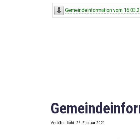
Digitaler Amtshelfer
Gemeindeinformation vom 16.03.
Offener Haushalt
Leben in Oberdorf
Bildergalerie
Geschichte
Freizeit
Wirtschaft
Gemeindeinfor
Downloads
Impressum
Veröffentlicht: 26. Februar 2021
Datenschutzerklärung