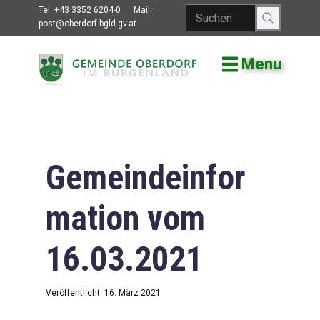
Tel:
+43 3352 6204-0
Mail:
post@oberdorf.bgld.gv.at
Menu
Willkommen
Aktuelles
Termine und
Veranstaltungen
Gemeindeinfor
Gemeindeamt
mation vom
Gemeinderat
16.03.2021
Bildung
Vereine
Veröffentlicht: 16. März 2021