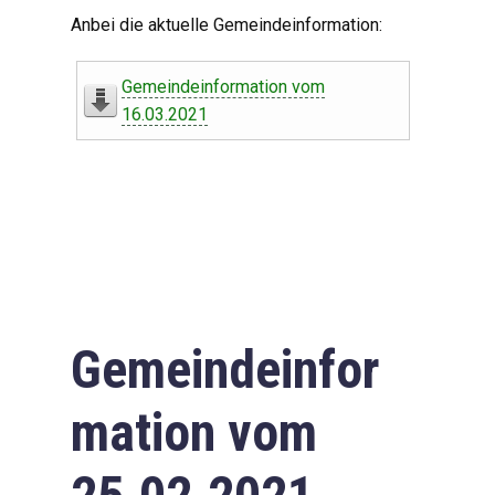
Digitaler Amtshelfer
Anbei die aktuelle Gemeindeinformation:
Offener Haushalt
Gemeindeinformation vom
Leben in Oberdorf
16.03.2021
Bildergalerie
Geschichte
Freizeit
Wirtschaft
Gemeindeinfor
Downloads
mation vom
Impressum
Datenschutzerklärung