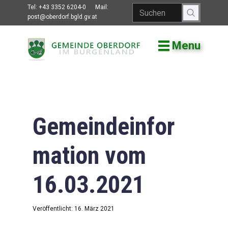
Tel:
+43 3352 6204-0
Mail:
post@oberdorf.bgld.gv.at
Menu
Willkommen
Aktuelles
Termine und
Veranstaltungen
Gemeindeinfor
Gemeindeamt
mation vom
Gemeinderat
16.03.2021
Bildung
Vereine
Veröffentlicht: 16. März 2021