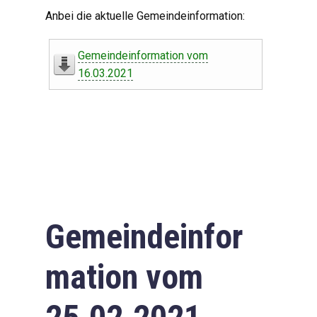
Digitaler Amtshelfer
Anbei die aktuelle Gemeindeinformation:
Offener Haushalt
Gemeindeinformation vom
Leben in Oberdorf
16.03.2021
Bildergalerie
Geschichte
Freizeit
Wirtschaft
Gemeindeinfor
Downloads
mation vom
Impressum
Datenschutzerklärung