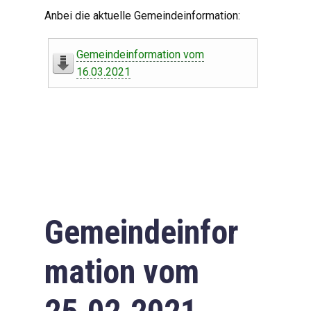
Digitaler Amtshelfer
Anbei die aktuelle Gemeindeinformation:
Offener Haushalt
Gemeindeinformation vom
Leben in Oberdorf
16.03.2021
Bildergalerie
Geschichte
Freizeit
Wirtschaft
Gemeindeinfor
Downloads
mation vom
Impressum
Datenschutzerklärung