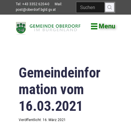
Tel:
+43 3352 6204-0
Mail:
post@oberdorf.bgld.gv.at
Menu
Willkommen
Aktuelles
Termine und
Veranstaltungen
Gemeindeinfor
Gemeindeamt
mation vom
Gemeinderat
16.03.2021
Bildung
Vereine
Veröffentlicht: 16. März 2021