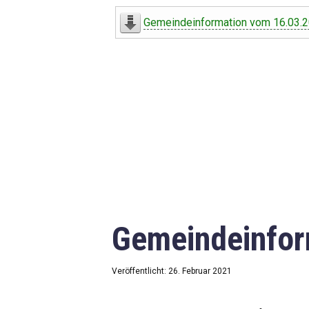
Digitaler Amtshelfer
Gemeindeinformation vom 16.03.
Offener Haushalt
Leben in Oberdorf
Bildergalerie
Geschichte
Freizeit
Wirtschaft
Gemeindeinfor
Downloads
Impressum
Veröffentlicht: 26. Februar 2021
Datenschutzerklärung