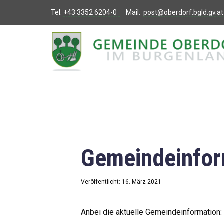
Tel:
+43 3352 6204-0
Mail:
post@oberdorf.bgld.gv.at
Willkommen
Aktuelles
Termine und
Veranstaltungen
Gemeindeamt
Gemeindeinfor
Gemeinderat
Bildung
Veröffentlicht: 16. März 2021
Vereine
Anbei die aktuelle Gemeindeinformation: