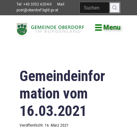
Tel:
+43 3352 6204-0
Mail:
post@oberdorf.bgld.gv.at
Menu
Willkommen
Aktuelles
Termine und
Veranstaltungen
Gemeindeinfor
Gemeindeamt
mation vom
Gemeinderat
16.03.2021
Bildung
Vereine
Veröffentlicht: 16. März 2021