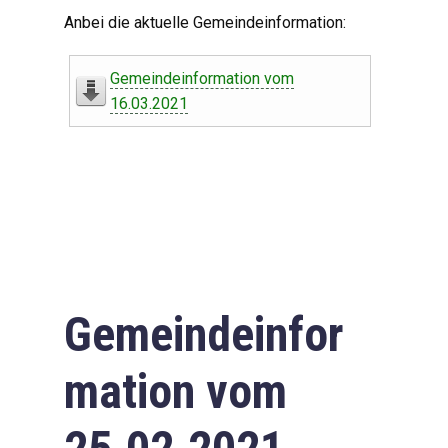
Digitaler Amtshelfer
Anbei die aktuelle Gemeindeinformation:
Offener Haushalt
Gemeindeinformation vom
Leben in Oberdorf
16.03.2021
Bildergalerie
Geschichte
Freizeit
Wirtschaft
Gemeindeinfor
Downloads
mation vom
Impressum
Datenschutzerklärung