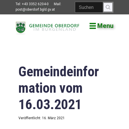
Tel:
+43 3352 6204-0
Mail:
post@oberdorf.bgld.gv.at
Menu
Willkommen
Aktuelles
Termine und
Veranstaltungen
Gemeindeinfor
Gemeindeamt
mation vom
Gemeinderat
16.03.2021
Bildung
Vereine
Veröffentlicht: 16. März 2021