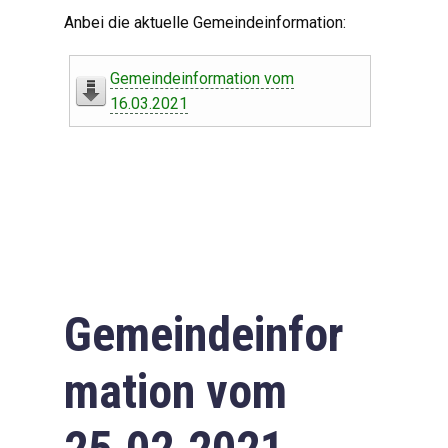
Digitaler Amtshelfer
Anbei die aktuelle Gemeindeinformation:
Offener Haushalt
Gemeindeinformation vom
Leben in Oberdorf
16.03.2021
Bildergalerie
Geschichte
Freizeit
Wirtschaft
Gemeindeinfor
Downloads
mation vom
Impressum
Datenschutzerklärung