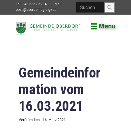
Tel:
+43 3352 6204-0
Mail:
post@oberdorf.bgld.gv.at
Menu
Willkommen
Aktuelles
Termine und
Veranstaltungen
Gemeindeinfor
Gemeindeamt
mation vom
Gemeinderat
16.03.2021
Bildung
Vereine
Veröffentlicht: 16. März 2021