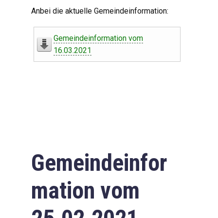
Digitaler Amtshelfer
Anbei die aktuelle Gemeindeinformation:
Offener Haushalt
Gemeindeinformation vom
Leben in Oberdorf
16.03.2021
Bildergalerie
Geschichte
Freizeit
Wirtschaft
Gemeindeinfor
Downloads
mation vom
Impressum
Datenschutzerklärung