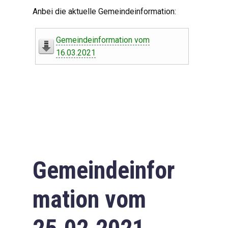
Digitaler Amtshelfer
Anbei die aktuelle Gemeindeinformation:
Offener Haushalt
Gemeindeinformation vom
Leben in Oberdorf
16.03.2021
Bildergalerie
Geschichte
Freizeit
Wirtschaft
Gemeindeinfor
Downloads
mation vom
Impressum
Datenschutzerklärung