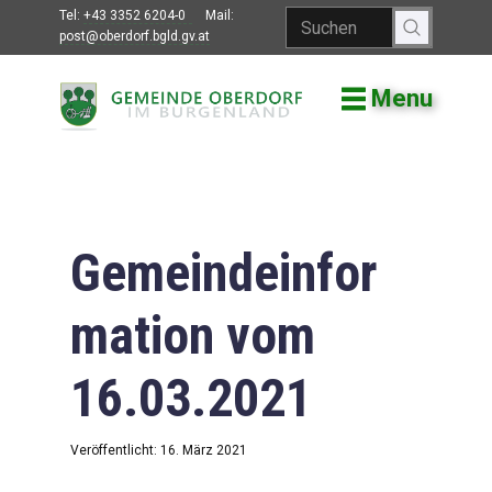
Tel:
+43 3352 6204-0
Mail:
post@oberdorf.bgld.gv.at
Menu
Willkommen
Aktuelles
Termine und
Veranstaltungen
Gemeindeinfor
Gemeindeamt
mation vom
Gemeinderat
16.03.2021
Bildung
Vereine
Veröffentlicht: 16. März 2021