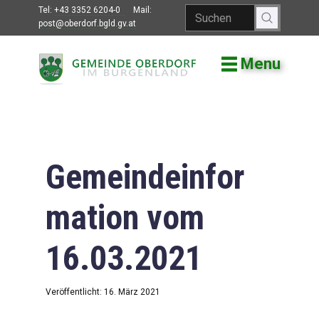
Tel:
+43 3352 6204-0
Mail:
post@oberdorf.bgld.gv.at
Menu
Willkommen
Aktuelles
Termine und
Veranstaltungen
Gemeindeinfor
Gemeindeamt
mation vom
Gemeinderat
16.03.2021
Bildung
Vereine
Veröffentlicht: 16. März 2021