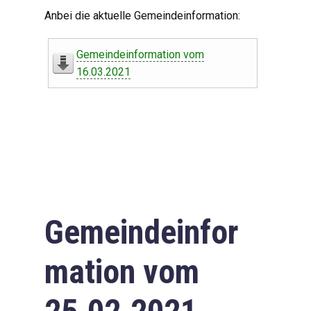
Digitaler Amtshelfer
Anbei die aktuelle Gemeindeinformation:
Offener Haushalt
Gemeindeinformation vom
Leben in Oberdorf
16.03.2021
Bildergalerie
Geschichte
Freizeit
Wirtschaft
Gemeindeinfor
Downloads
mation vom
Impressum
Datenschutzerklärung