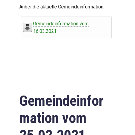
Digitaler Amtshelfer
Anbei die aktuelle Gemeindeinformation:
Offener Haushalt
Gemeindeinformation vom
Leben in Oberdorf
16.03.2021
Bildergalerie
Geschichte
Freizeit
Wirtschaft
Gemeindeinfor
Downloads
mation vom
Impressum
Datenschutzerklärung