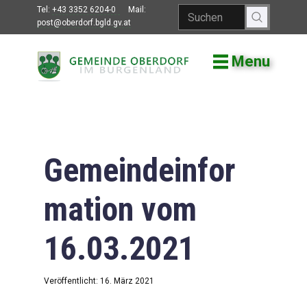
Tel:
+43 3352 6204-0
Mail:
post@oberdorf.bgld.gv.at
Menu
Willkommen
Aktuelles
Termine und
Veranstaltungen
Gemeindeinfor
Gemeindeamt
mation vom
Gemeinderat
16.03.2021
Bildung
Vereine
Veröffentlicht: 16. März 2021