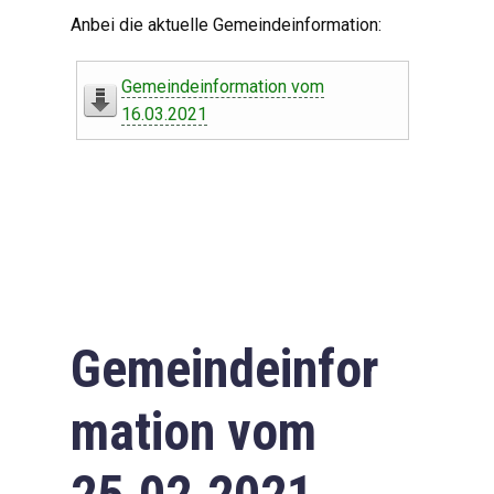
Digitaler Amtshelfer
Anbei die aktuelle Gemeindeinformation:
Offener Haushalt
Gemeindeinformation vom
Leben in Oberdorf
16.03.2021
Bildergalerie
Geschichte
Freizeit
Wirtschaft
Gemeindeinfor
Downloads
mation vom
Impressum
Datenschutzerklärung