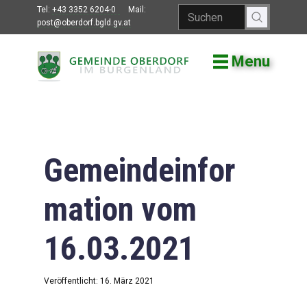
Tel:
+43 3352 6204-0
Mail:
post@oberdorf.bgld.gv.at
Menu
Willkommen
Aktuelles
Termine und
Veranstaltungen
Gemeindeinfor
Gemeindeamt
mation vom
Gemeinderat
16.03.2021
Bildung
Vereine
Veröffentlicht: 16. März 2021