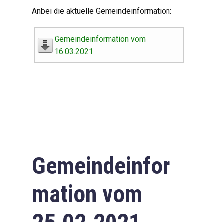
Digitaler Amtshelfer
Anbei die aktuelle Gemeindeinformation:
Offener Haushalt
Gemeindeinformation vom
Leben in Oberdorf
16.03.2021
Bildergalerie
Geschichte
Freizeit
Wirtschaft
Gemeindeinfor
Downloads
mation vom
Impressum
Datenschutzerklärung