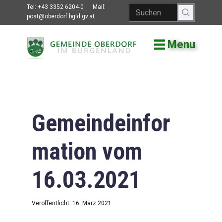
Tel:
+43 3352 6204-0
Mail:
post@oberdorf.bgld.gv.at
Menu
Willkommen
Aktuelles
Termine und
Veranstaltungen
Gemeindeinfor
Gemeindeamt
mation vom
Gemeinderat
16.03.2021
Bildung
Vereine
Veröffentlicht: 16. März 2021