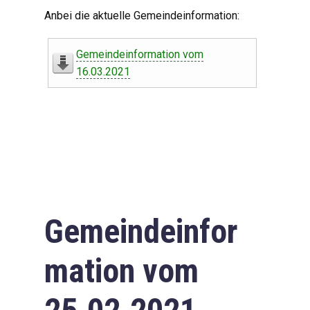
Digitaler Amtshelfer
Anbei die aktuelle Gemeindeinformation:
Offener Haushalt
Gemeindeinformation vom
Leben in Oberdorf
16.03.2021
Bildergalerie
Geschichte
Freizeit
Wirtschaft
Gemeindeinfor
Downloads
mation vom
Impressum
Datenschutzerklärung