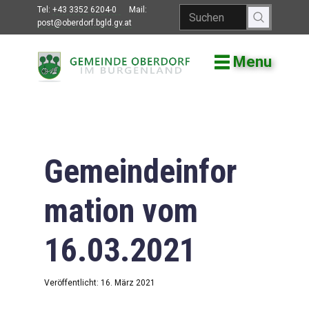
Tel:
+43 3352 6204-0
Mail:
post@oberdorf.bgld.gv.at
Menu
Willkommen
Aktuelles
Termine und
Veranstaltungen
Gemeindeinfor
Gemeindeamt
mation vom
Gemeinderat
16.03.2021
Bildung
Vereine
Veröffentlicht: 16. März 2021