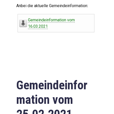
Digitaler Amtshelfer
Anbei die aktuelle Gemeindeinformation:
Offener Haushalt
Gemeindeinformation vom
Leben in Oberdorf
16.03.2021
Bildergalerie
Geschichte
Freizeit
Wirtschaft
Gemeindeinfor
Downloads
mation vom
Impressum
Datenschutzerklärung