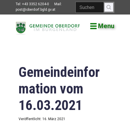
Tel:
+43 3352 6204-0
Mail:
post@oberdorf.bgld.gv.at
Menu
Willkommen
Aktuelles
Termine und
Veranstaltungen
Gemeindeinfor
Gemeindeamt
mation vom
Gemeinderat
16.03.2021
Bildung
Vereine
Veröffentlicht: 16. März 2021