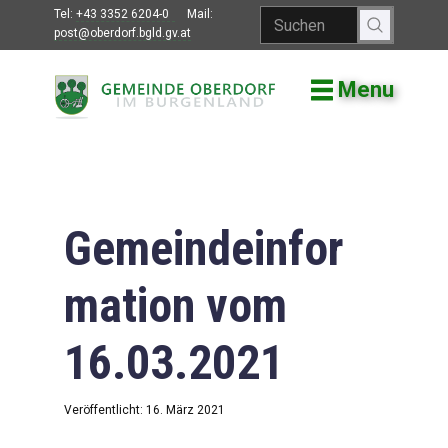
Tel:
+43 3352 6204-0
Mail:
post@oberdorf.bgld.gv.at
Menu
Willkommen
Aktuelles
Termine und
Veranstaltungen
Gemeindeinfor
Gemeindeamt
mation vom
Gemeinderat
16.03.2021
Bildung
Vereine
Veröffentlicht: 16. März 2021