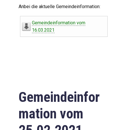
Digitaler Amtshelfer
Anbei die aktuelle Gemeindeinformation:
Offener Haushalt
Gemeindeinformation vom
Leben in Oberdorf
16.03.2021
Bildergalerie
Geschichte
Freizeit
Wirtschaft
Gemeindeinfor
Downloads
mation vom
Impressum
Datenschutzerklärung