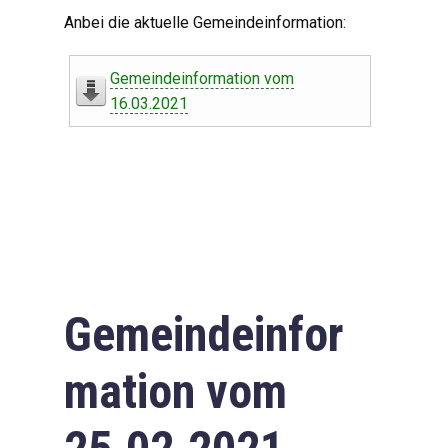
Digitaler Amtshelfer
Anbei die aktuelle Gemeindeinformation:
Offener Haushalt
Gemeindeinformation vom
Leben in Oberdorf
16.03.2021
Bildergalerie
Geschichte
Freizeit
Wirtschaft
Gemeindeinfor
Downloads
mation vom
Impressum
Datenschutzerklärung