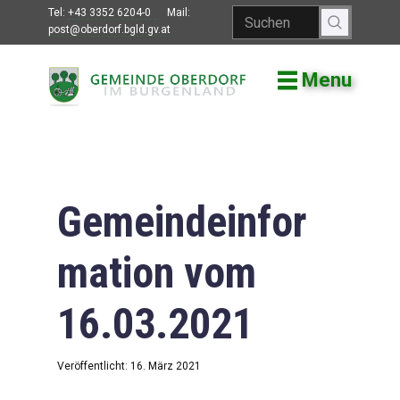
Tel:
+43 3352 6204-0
Mail:
post@oberdorf.bgld.gv.at
Menu
Willkommen
Aktuelles
Termine und
Veranstaltungen
Gemeindeinfor
Gemeindeamt
mation vom
Gemeinderat
16.03.2021
Bildung
Vereine
Veröffentlicht: 16. März 2021