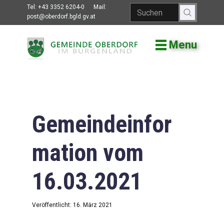
Tel:
+43 3352 6204-0
Mail:
post@oberdorf.bgld.gv.at
Menu
Willkommen
Aktuelles
Termine und
Veranstaltungen
Gemeindeinfor
Gemeindeamt
mation vom
Gemeinderat
16.03.2021
Bildung
Vereine
Veröffentlicht: 16. März 2021