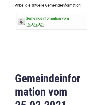
Digitaler Amtshelfer
Anbei die aktuelle Gemeindeinformation:
Offener Haushalt
Gemeindeinformation vom
Leben in Oberdorf
16.03.2021
Bildergalerie
Geschichte
Freizeit
Wirtschaft
Gemeindeinfor
Downloads
mation vom
Impressum
Datenschutzerklärung