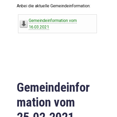
Digitaler Amtshelfer
Anbei die aktuelle Gemeindeinformation:
Offener Haushalt
Gemeindeinformation vom
Leben in Oberdorf
16.03.2021
Bildergalerie
Geschichte
Freizeit
Wirtschaft
Gemeindeinfor
Downloads
mation vom
Impressum
Datenschutzerklärung