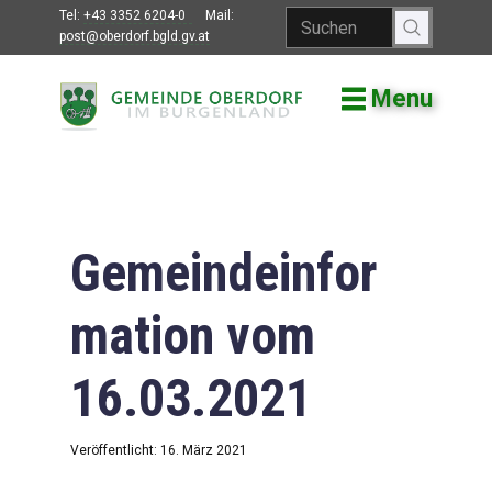
Tel:
+43 3352 6204-0
Mail:
post@oberdorf.bgld.gv.at
Menu
Willkommen
Aktuelles
Termine und
Veranstaltungen
Gemeindeinfor
Gemeindeamt
mation vom
Gemeinderat
16.03.2021
Bildung
Vereine
Veröffentlicht: 16. März 2021