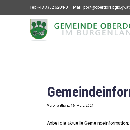
Tel:
+43 3352 6204-0
Mail:
post@oberdorf.bgld.gv.at
Willkommen
Aktuelles
Termine und
Veranstaltungen
Gemeindeamt
Gemeindeinfor
Gemeinderat
Bildung
Veröffentlicht: 16. März 2021
Vereine
Anbei die aktuelle Gemeindeinformation: