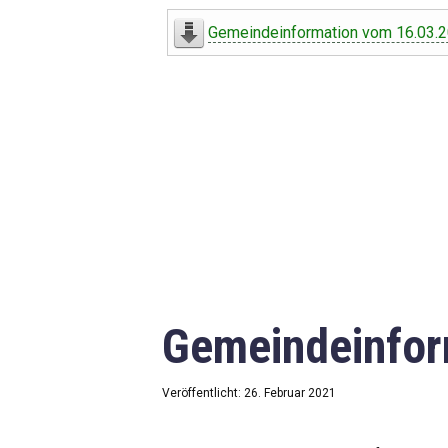
Digitaler Amtshelfer
Gemeindeinformation vom 16.03.
Offener Haushalt
Leben in Oberdorf
Bildergalerie
Geschichte
Freizeit
Wirtschaft
Gemeindeinfor
Downloads
Impressum
Veröffentlicht: 26. Februar 2021
Datenschutzerklärung