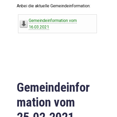
Digitaler Amtshelfer
Anbei die aktuelle Gemeindeinformation:
Offener Haushalt
Gemeindeinformation vom
Leben in Oberdorf
16.03.2021
Bildergalerie
Geschichte
Freizeit
Wirtschaft
Gemeindeinfor
Downloads
mation vom
Impressum
Datenschutzerklärung