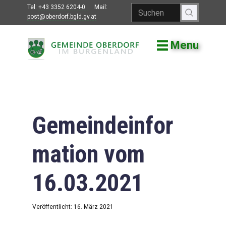
Tel:
+43 3352 6204-0
Mail:
post@oberdorf.bgld.gv.at
Menu
Willkommen
Aktuelles
Termine und
Veranstaltungen
Gemeindeinfor
Gemeindeamt
mation vom
Gemeinderat
16.03.2021
Bildung
Vereine
Veröffentlicht: 16. März 2021