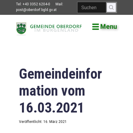
Tel:
+43 3352 6204-0
Mail:
post@oberdorf.bgld.gv.at
Menu
Willkommen
Aktuelles
Termine und
Veranstaltungen
Gemeindeinfor
Gemeindeamt
mation vom
Gemeinderat
16.03.2021
Bildung
Vereine
Veröffentlicht: 16. März 2021