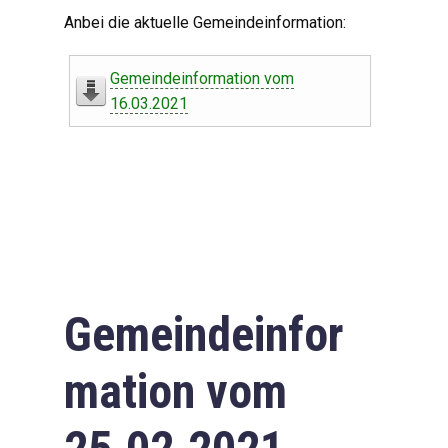
Digitaler Amtshelfer
Anbei die aktuelle Gemeindeinformation:
Offener Haushalt
Gemeindeinformation vom
Leben in Oberdorf
16.03.2021
Bildergalerie
Geschichte
Freizeit
Wirtschaft
Gemeindeinfor
Downloads
mation vom
Impressum
Datenschutzerklärung