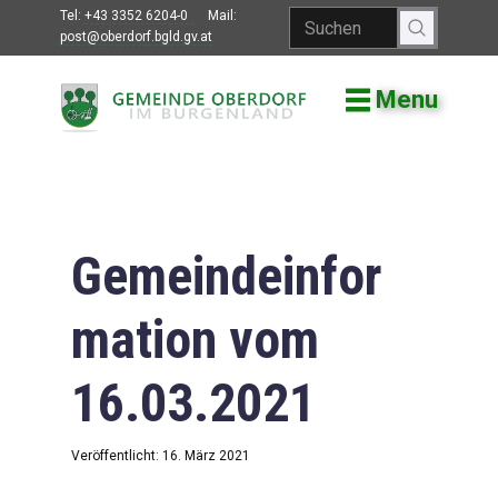
Tel:
+43 3352 6204-0
Mail:
post@oberdorf.bgld.gv.at
Menu
Willkommen
Aktuelles
Termine und
Veranstaltungen
Gemeindeinfor
Gemeindeamt
mation vom
Gemeinderat
16.03.2021
Bildung
Vereine
Veröffentlicht: 16. März 2021