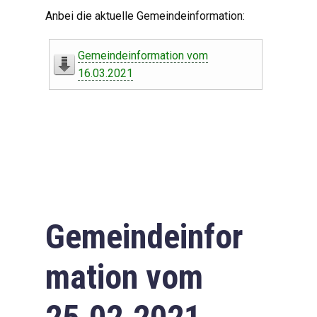
Digitaler Amtshelfer
Anbei die aktuelle Gemeindeinformation:
Offener Haushalt
Gemeindeinformation vom
Leben in Oberdorf
16.03.2021
Bildergalerie
Geschichte
Freizeit
Wirtschaft
Gemeindeinfor
Downloads
mation vom
Impressum
Datenschutzerklärung